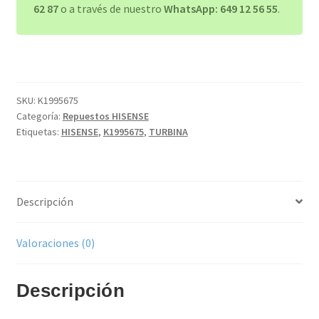
62 87
o a través de nuestro
WhatsApp: 649 12 56 55
.
SKU:
K1995675
Categoría:
Repuestos HISENSE
Etiquetas:
HISENSE
,
K1995675
,
TURBINA
Descripción
Valoraciones (0)
Descripción