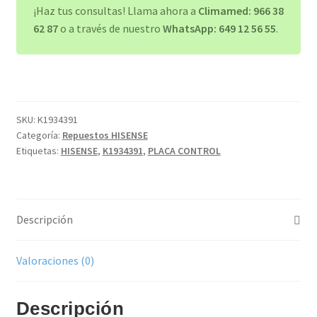
cantidad
¡Haz tus consultas! Llama ahora a
Climamed: 966 38
62 87
o a través de nuestro
WhatsApp: 649 12 56 55
.
SKU:
K1934391
Categoría:
Repuestos HISENSE
Etiquetas:
HISENSE
,
K1934391
,
PLACA CONTROL
Descripción
Valoraciones (0)
Descripción