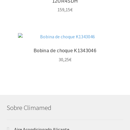
12UR4SDH
159,15
€
Bobina de choque K1343046
30,25
€
Sobre Climamed
Aire Acondicionado Alicante