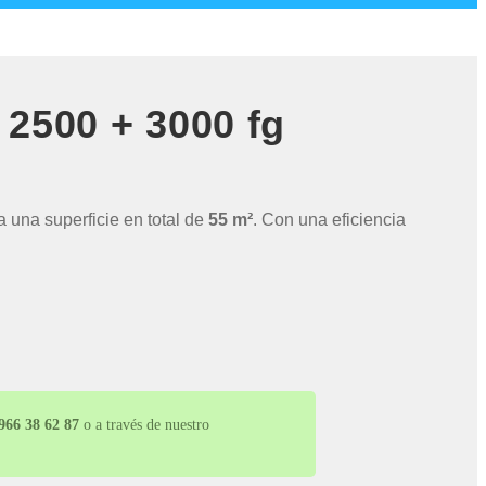
2500 + 3000 fg
a una superficie en total de
55 m²
. Con una eficiencia
66 38 62 87
o a través de nuestro