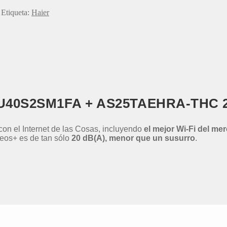
Etiqueta:
Haier
t 2U40S2SM1FA + AS25TAEHRA-THC 
on el Internet de las Cosas, incluyendo
el mejor Wi-Fi del me
eos+ es de tan sólo
20 dB(A), menor que un susurro
.