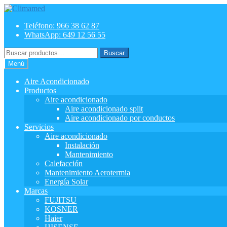
Ir
Ir
a
al
Teléfono: 966 38 62 87
la
contenido
WhatsApp: 649 12 56 55
navegación
Buscar
Buscar
por:
Menú
Aire Acondicionado
Productos
Aire acondicionado
Aire acondicionado split
Aire acondicionado por conductos
Servicios
Aire acondicionado
Instalación
Mantenimiento
Calefacción
Mantenimiento Aerotermia
Energía Solar
Marcas
FUJITSU
KOSNER
Haier