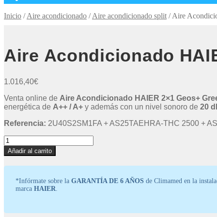
Inicio
/
Aire acondicionado
/
Aire acondicionado split
/
Aire Acondic
Aire Acondicionado HAI
1.016,40
€
Venta online de
Aire Acondicionado HAIER 2×1 Geos+ Gree
energética de
A++ / A+
y además con un nivel sonoro de
20 d
Referencia:
2U40S2SM1FA + AS25TAEHRA-THC 2500 + A
Aire
Acondicionado
Añadir al carrito
HAIER
2x1
Geos+
*Infórmate sobre la
GARANTÍA DE 6 AÑOS
de Climamed en la instala
Green
marca
HAIER
.
WiFi
2500
+