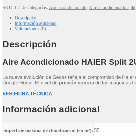
3000
fg
SKU:
CL-6
Categorías:
Aire acondicionado
,
Aire acondicionado split
cantidad
Descripción
Información adicional
Valoraciones (0)
Descripción
Aire Acondicionado HAIER Spli
La nueva evolución de Geos+ refleja el compromiso de Haier c
Google Home. El nivel de
presión sonora
de las máquinas G
VER FICHA TÉCNICA
Información adicional
Superficie máxima de climatización (en m²):
55