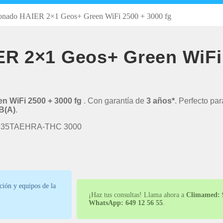
ionado HAIER 2×1 Geos+ Green WiFi 2500 + 3000 fg
ER 2×1 Geos+ Green WiFi 
n WiFi 2500 + 3000 fg
. Con garantía de
3 años*
. Perfecto par
B(A)
.
S35TAEHRA-THC 3000
ción y equipos de la
¡Haz tus consultas! Llama ahora a
Climamed: 9
WhatsApp: 649 12 56 55
.