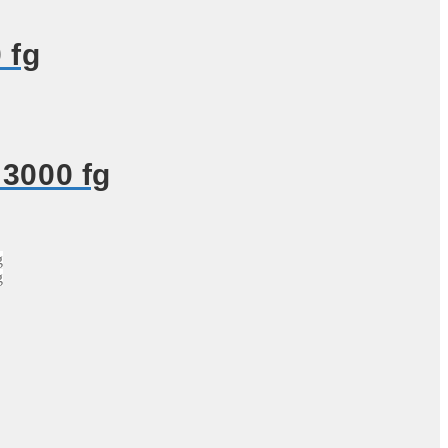
 fg
3000 fg
g
g