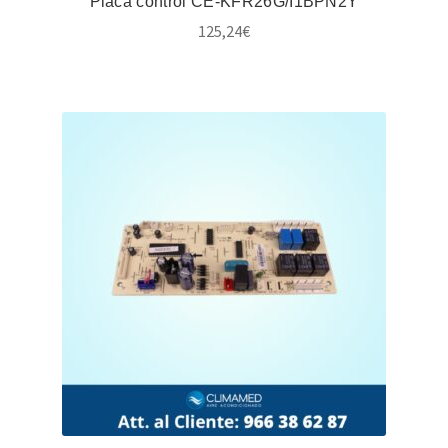
Placa control CE-KFR26G/I1BPN2Y
125,24
€