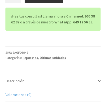
potencia
E
INDICADORA
¡Haz tus consultas! Llama ahora a
Climamed: 966 38
K04AQ-
62 87
o a través de nuestro
WhatsApp: 649 12 56 55
.
0801HS
cantidad
SKU:
9AGF06949
Categorías:
Repuestos
,
Últimas unidades
Descripción
Valoraciones (0)