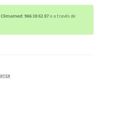
a
Climamed: 966 38 62 87
o a través de
ERTER