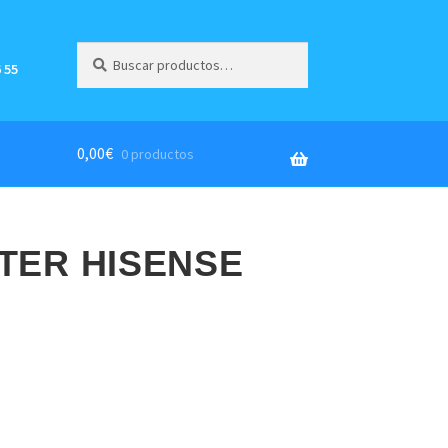
Buscar
Buscar
 55
por:
0,00
€
0 productos
TER HISENSE