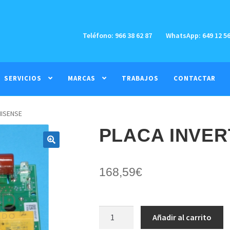
Teléfono: 966 38 62 87
WhatsApp: 649 12 56
SERVICIOS
MARCAS
TRABAJOS
CONTACTAR
HISENSE
PLACA INVER
🔍
168,59
€
PLACA
Añadir al carrito
INVERTER