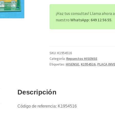
HISENSE
cantidad
¡Haz tus consultas! Llama ahora 
nuestro
WhatsApp: 649 12 56 55
.
SKU:
K1954516
Categoría:
Repuestos HISENSE
Etiquetas:
HISENSE
,
K1954516
,
PLACA INV
Descripción
Código de referencia: K1954516