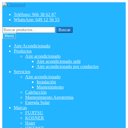
Ir
Ir
a
al
Teléfono: 966 38 62 87
la
contenido
WhatsApp: 649 12 56 55
navegación
Buscar
Buscar
por:
Menú
Aire Acondicionado
Productos
Aire acondicionado
Aire acondicionado split
Aire acondicionado por conductos
Servicios
Aire acondicionado
Instalación
Mantenimiento
Calefacción
Mantenimiento Aerotermia
Energía Solar
Marcas
FUJITSU
KOSNER
Haier