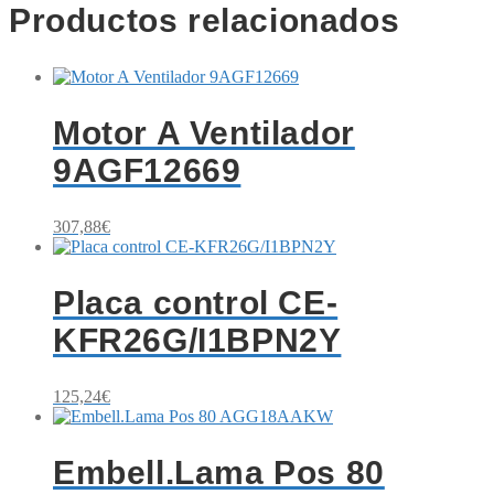
Productos relacionados
Motor A Ventilador
9AGF12669
307,88
€
Placa control CE-
KFR26G/I1BPN2Y
125,24
€
Embell.Lama Pos 80