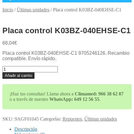
Inicio
/
Últimas unidades
/
Placa control K03BZ-040EHSE-C1
Placa control K03BZ-040EHSE-C1
68,04
€
Placa control K03BZ-040EHSE-C1 9705246126. Recambio
compatible. Envío rápido.
Placa
control
Añadir al carrito
K03BZ-
040EHSE-
C1
¡Haz tus consultas! Llama ahora a
Climamed: 966 38 62 87
cantidad
o a través de nuestro
WhatsApp: 649 12 56 55
.
SKU:
9AGF01045
Categorías:
Repuestos
,
Últimas unidades
Descripción