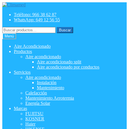
Ir
Ir
a
al
Teléfono: 966 38 62 87
la
contenido
WhatsApp: 649 12 56 55
navegación
Buscar
Buscar
por:
Menú
Aire Acondicionado
Productos
Aire acondicionado
Aire acondicionado split
Aire acondicionado por conductos
Servicios
Aire acondicionado
Instalación
Mantenimiento
Calefacción
Mantenimiento Aerotermia
Energía Solar
Marcas
FUJITSU
KOSNER
Haier