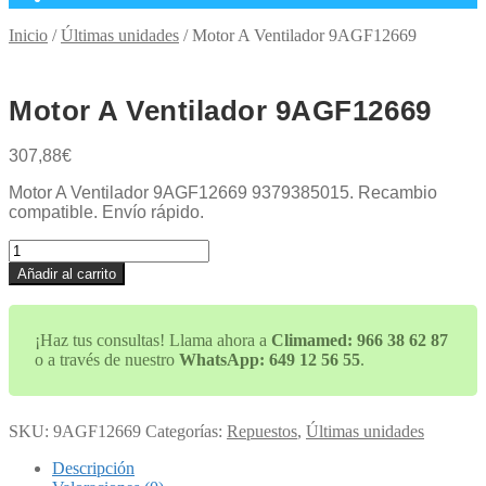
Inicio
/
Últimas unidades
/
Motor A Ventilador 9AGF12669
Motor A Ventilador 9AGF12669
307,88
€
Motor A Ventilador 9AGF12669 9379385015. Recambio
compatible. Envío rápido.
Motor
A
Añadir al carrito
Ventilador
9AGF12669
cantidad
¡Haz tus consultas! Llama ahora a
Climamed: 966 38 62 87
o a través de nuestro
WhatsApp: 649 12 56 55
.
SKU:
9AGF12669
Categorías:
Repuestos
,
Últimas unidades
Descripción