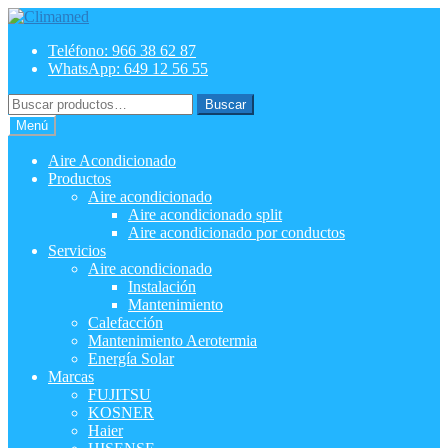
Ir
Ir
a
al
Teléfono: 966 38 62 87
la
contenido
WhatsApp: 649 12 56 55
navegación
Buscar
Buscar
por:
Menú
Aire Acondicionado
Productos
Aire acondicionado
Aire acondicionado split
Aire acondicionado por conductos
Servicios
Aire acondicionado
Instalación
Mantenimiento
Calefacción
Mantenimiento Aerotermia
Energía Solar
Marcas
FUJITSU
KOSNER
Haier