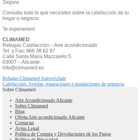
Segura
Consulta todo lo que necesites sobre la calefacción de tu
hogar o negocio.
Te esperamos!
CLIMAMED
Rebajas Calefacción – Aire acondicionado
Tel. y Fax: 966 38 62 87
Calle Santa Maria Mazzarelo 5
03007 – Alicante
info@climamed.es
Navegación
Anterior:
Rebajas Climamed Aprovéchate
Siguiente:
Calefacción. Averías, reparaciones e instalaciones de urgencia
de
Sobre Climamed
entradas
Aire Acondicionado Alicante
Sobre Climamed
Blog
Oferta Aire acondicionado Alicante
Contactar
Aviso Legal
Política de Compra y Devoluciones de los Pagos
Política de Privacidad