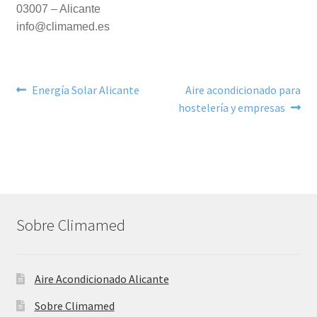
03007 – Alicante
info@climamed.es
Navegación
Anterior:
Siguiente:
Energía Solar Alicante
Aire acondicionado para
hostelería y empresas
de
entradas
Sobre Climamed
Aire Acondicionado Alicante
Sobre Climamed