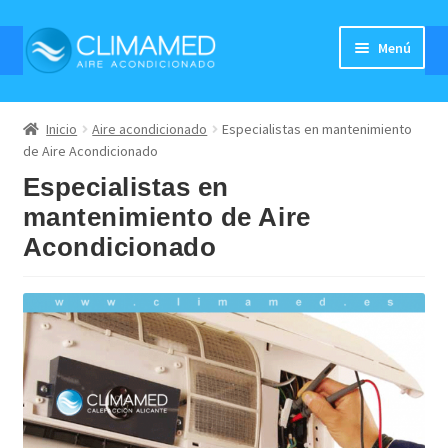
Ir
Ir
Menú
a
al
la
contenido
AIRE ACONDICIONADO
navegación
Inicio
Aire acondicionado
Especialistas en mantenimiento
Expandi
PRODUCTOS
de Aire Acondicionado
el
Especialistas en
Expandi
SERVICIOS
menú
el
mantenimiento de Aire
hijo
Expandi
MARCAS
menú
Acondicionado
el
hijo
TRABAJOS
menú
hijo
CONTACTAR