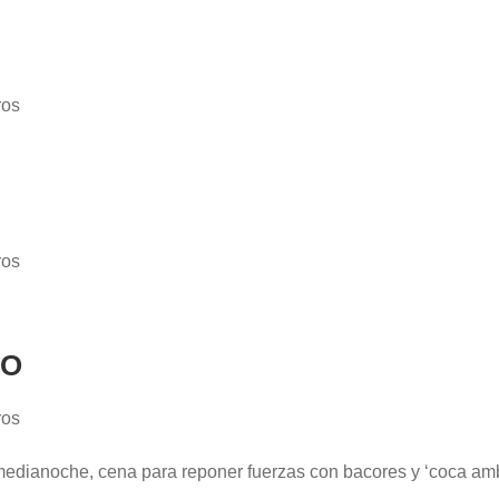
ros
ros
IO
ros
medianoche, cena para reponer fuerzas con bacores y ‘coca am