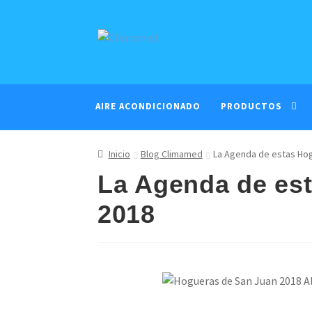
Ir
Ir
a
al
la
contenido
navegación
AIRE ACONDICIONADO
PRODUCTOS
Inicio
Blog Climamed
La Agenda de estas Ho
La Agenda de es
2018