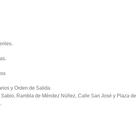
riles.
as.
ros
arios y Orden de Salida
El Sabio, Rambla de Méndez Núñez, Calle San José y Plaza de
.